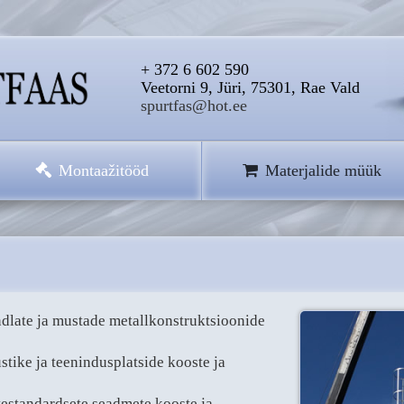
+ 372 6 602 590
Veetorni 9, Jüri, 75301, Rae Vald
spurtfas@hot.ee
Montaažitööd
Materjalide müük
dlate ja mustade metallkonstruktsioonide
stike ja teenindusplatside kooste ja
testandardsete seadmete kooste ja