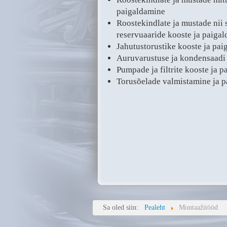
paigaldamine
Roostekindlate ja mustade nii s
reservuaaride kooste ja paiga
Jahutustorustike kooste ja pa
Auruvarustuse ja kondensaadi
Pumpade ja filtrite kooste ja 
Torusõelade valmistamine ja 
Sa oled siin:
Pealeht
Montaažitööd