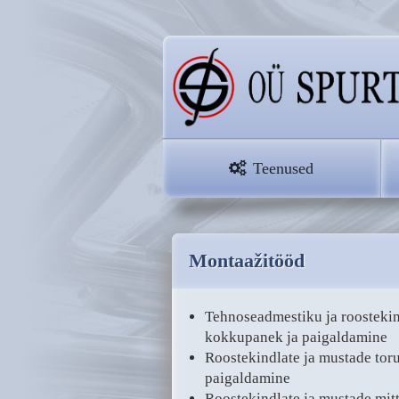
Teenused
Montaažitööd
Tehnoseadmestiku ja roostekin
kokkupanek ja paigaldamine
Roostekindlate ja mustade toru
paigaldamine
Roostekindlate ja mustade mit