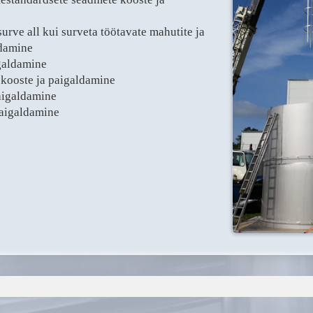
urve all kui surveta töötavate mahutite ja
ldamine
igaldamine
 kooste ja paigaldamine
paigaldamine
paigaldamine